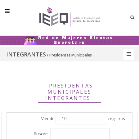
LA RED
INTEGRANTES
INTEGRANTES
/ Presidentas Municipales
VIOLENCIA POLÍTICA
MATERIALES
PRESIDENTAS
MUNICIPALES
INTEGRANTES
Viendo
registros
Buscar: